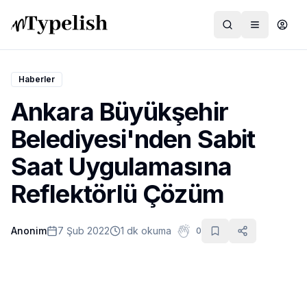
Haberler
Ankara Büyükşehir
Dünya
Belediyesi'nden Sabit
Film ve Dizi
Saat Uygulamasına
Kültür ve Sanat
Reflektörlü Çözüm
Sağlık
Anonim
7 Şub 2022
1 dk okuma
0
Siyaset ve Tarih
Hayvan Hakları
Feminizm