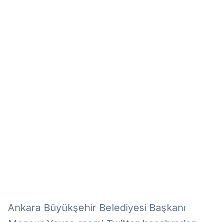
Eğitim
Kitap
Teknoloji
Keşfet
Ankara Büyükşehir Belediyesi Başkanı