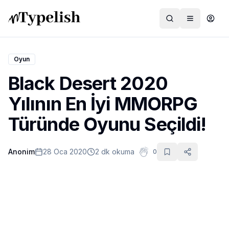
Oyun
Black Desert 2020
Dünya
Yılının En İyi MMORPG
Film ve Dizi
Türünde Oyunu Seçildi!
Kültür ve Sanat
Anonim
28 Oca 2020
2 dk okuma
0
Sağlık
Siyaset ve Tarih
Hayvan Hakları
Feminizm