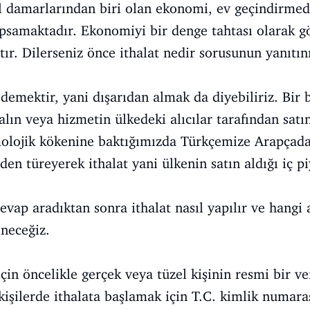
damarlarından biri olan ekonomi, ev geçindirmed
apsamaktadır. Ekonomiyi bir denge tahtası olarak gör
ttır. Dilerseniz önce ithalat nedir sorusunun yanıtın
 demektir, yani dışarıdan almak da diyebiliriz. Bir 
lın veya hizmetin ülkedeki alıcılar tarafından satı
molojik kökenine baktığımızda Türkçemize Arapçada
den türeyerek ithalat yani ülkenin satın aldığı iç 
cevap aradıktan sonra ithalat nasıl yapılır ve hangi
neceğiz.
için öncelikle gerçek veya tüzel kişinin resmi bir v
işilerde ithalata başlamak için T.C. kimlik numarası