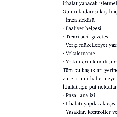
ithalat yapacak işletme
Gümrük idaresi kaydı iç
· İmza sirküsü
· Faaliyet belgesi
· Ticari sicil gazetesi
· Vergi mükellefiyet yaz
· Vekaletname
· Yetkililerin kimlik su
Tüm bu başlıkları yerine
göre ürün ithal etmeye 
İthalat için püf noktala
· Pazar analizi
· İthalatı yapılacak eşy
· Yasaklar, kontroller ve