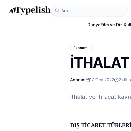
Dünya
Film ve Dizi
Kül
Ekonomi
İTHALAT
Anonim
17 Oca 2022
2 dk 
İthalat ve ihracat kavr
DIŞ TİCARET TÜRLER