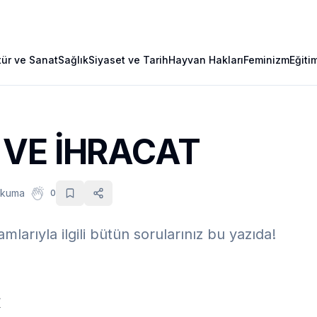
tür ve Sanat
Sağlık
Siyaset ve Tarih
Hayvan Hakları
Feminizm
Eğiti
 VE İHRACAT
okuma
0
amlarıyla ilgili bütün sorularınız bu yazıda!
İ