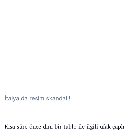
Eğitim
Kitap
Teknoloji
Keşfet
İtalya'da resim skandalı!
Kısa süre önce dini bir tablo ile ilgili ufak çaplı