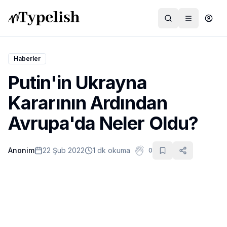
Haberler
Putin'in Ukrayna
Dünya
Kararının Ardından
Film ve Dizi
Avrupa'da Neler Oldu?
Kültür ve Sanat
Anonim
22 Şub 2022
1 dk okuma
0
Sağlık
Siyaset ve Tarih
Hayvan Hakları
Feminizm