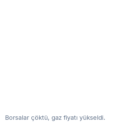
Eğitim
Kitap
Teknoloji
Keşfet
Borsalar çöktü, gaz fiyatı yükseldi.