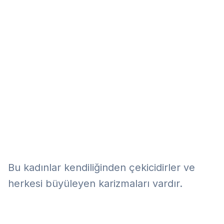
Eğitim
Kitap
Teknoloji
Keşfet
Bu kadınlar kendiliğinden çekicidirler ve
herkesi büyüleyen karizmaları vardır.