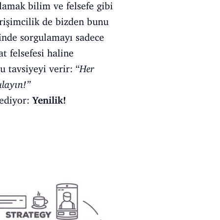
lamak bilim ve felsefe gibi
irişimcilik de bizden bunu
ninde sorgulamayı sadece
t felsefesi haline
 tavsiyeyi verir: “
Her
ulayın!”
 ediyor:
Yenilik!