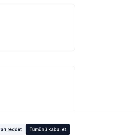
arı reddet
Tümünü kabul et