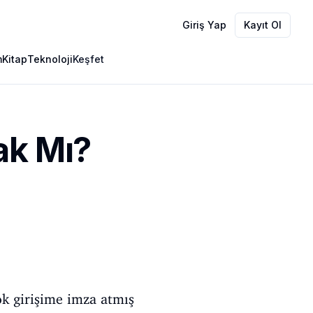
Giriş Yap
Kayıt Ol
m
Kitap
Teknoloji
Keşfet
ak Mı?
ok girişime imza atmış