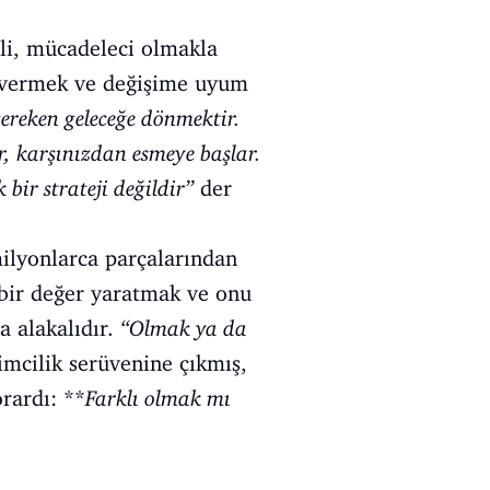
mli, mücadeleci olmakla
ön vermek ve değişime uyum
reken geleceğe dönmektir.
âr, karşınızdan esmeye başlar.
bir strateji değildir”
der
milyonlarca parçalarından
 bir değer yaratmak ve onu
a alakalıdır.
“Olmak ya da
mcilik serüvenine çıkmış,
orardı: **
Farklı olmak mı