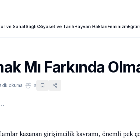
tür ve Sanat
Sağlık
Siyaset ve Tarih
Hayvan Hakları
Feminizm
Eğiti
lmak Mı Farkında Olm
3 dk okuma
0
..
lamlar kazanan girişimcilik kavramı, önemli pek ç