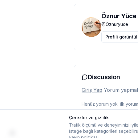
Öznur Yüce
@
Oznuryuce
Profili görüntü
Discussion
Giriş Yap
Yorum yapmak i
Henüz yorum yok. İlk yorumu
Çerezler ve gizlilik
Trafik ölçümü ve deneyiminizi iyile
İsteğe bağlı kategorileri seçebilirs
yayın politikası