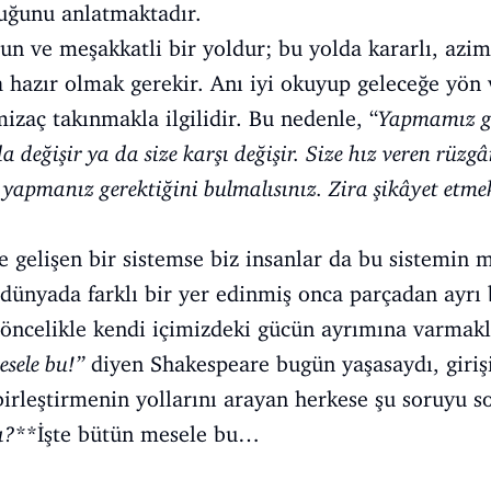
duğunu anlatmaktadır.
zun ve meşakkatli bir yoldur; bu yolda kararlı, azi
 da hazır olmak gerekir. Anı iyi okuyup geleceğe y
izaç takınmakla ilgilidir. Bu nedenle, “
Yapmamız ge
a değişir ya da size karşı değişir. Size hız veren rüzg
yapmanız gerektiğini bulmalısınız. Zira şikâyet etmek 
 gelişen bir sistemse biz insanlar da bu sistemin 
i dünyada farklı bir yer edinmiş onca parçadan ayrı
öncelikle kendi içimizdeki gücün ayrımına varmakl
sele bu!”
diyen Shakespeare bugün yaşasaydı, girişi
birleştirmenin yollarını arayan herkese şu soruyu s
ı?
**İşte bütün mesele bu…