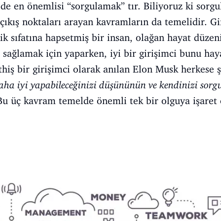
i de en önemlisi “sorgulamak” tır. Biliyoruz ki sorgu
 çıkış noktaları arayan kavramların da temelidir. G
ik sıfatına hapsetmiş bir insan, olağan hayat düze
 sağlamak için yaparken, iyi bir girişimci bunu haya
hiş bir girişimci olarak anılan Elon Musk herkese şu
daha iyi yapabileceğinizi düşününün ve kendinizi sorg
Bu üç kavram temelde önemli tek bir olguya işaret