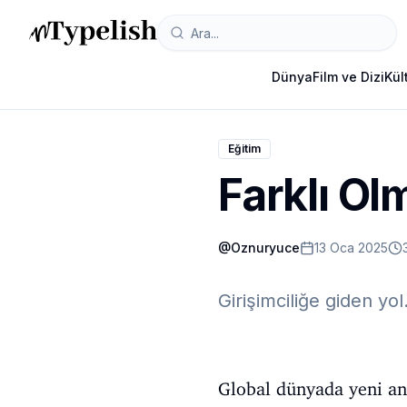
Dünya
Film ve Dizi
Kül
Eğitim
Farklı O
@
Oznuryuce
13 Oca 2025
Girişimciliğe giden yol.
Global dünyada yeni an