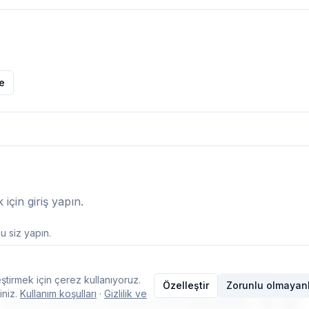
le
çin giriş yapın.
 siz yapın.
ştirmek için çerez kullanıyoruz.
Özelleştir
Zorunlu olmayanl
iniz.
Kullanım koşulları
·
Gizlilik ve
© 2026 Typelish
·
Ana Sayfa
·
Ekip
·
İletişim
·
Çerez ayarları
·
TR
EN
Dil