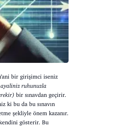
ani bir girişimci iseniz
hayaliniz ruhunuzla
erekir)
bir sınavdan geçirir.
iz ki bu da bu sınavın
etme şekliyle önem kazanır.
kendini gösterir. Bu