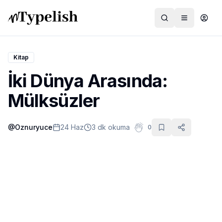
Kitap
İki Dünya Arasında:
Dünya
Mülksüzler
Film ve Dizi
@
Oznuryuce
24 Haz
3 dk okuma
0
Kültür ve Sanat
Sağlık
Siyaset ve Tarih
Hayvan Hakları
Feminizm