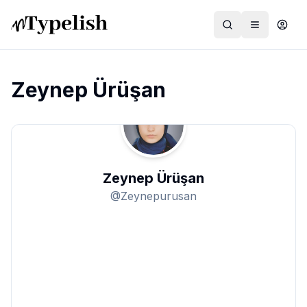
Zeynep Ürüşan
Dünya
Film ve Dizi
Zeynep Ürüşan
Kültür ve Sanat
@
Zeynepurusan
Sağlık
Siyaset ve Tarih
Hayvan Hakları
Feminizm