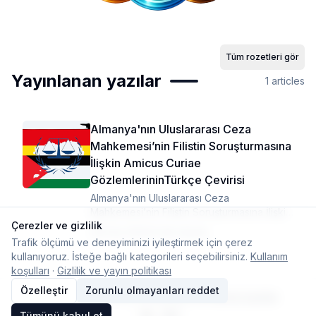
Tüm rozetleri gör
Yayınlanan yazılar
1
articles
Almanya'nın Uluslararası Ceza
Mahkemesi’nin Filistin Soruşturmasına
İlişkin Amicus Curiae
GözlemlerininTürkçe Çevirisi
Almanya'nın Uluslararası Ceza
Mahkemesi’nin Filistin Soruşturmasına İlişkin
Çerezler ve gizlilik
Amicus Curiae Gözlemlerinin Türkçe
3 Ara 2024
·
9 dk okuma
Çevirisi
Trafik ölçümü ve deneyiminizi iyileştirmek için çerez
kullanıyoruz. İsteğe bağlı kategorileri seçebilirsiniz.
Kullanım
koşulları
·
Gizlilik ve yayın politikası
Özelleştir
Zorunlu olmayanları reddet
© 2026 Typelish
Ana Sayfa
Ekip
İletişim
Çerez ayarları
Tümünü kabul et