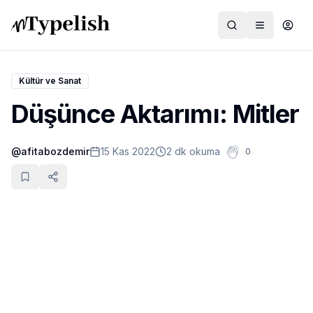
Kültür ve Sanat
Düşünce Aktarımı: Mitler
Dünya
@
afitabozdemir
15 Kas 2022
2 dk okuma
0
Film ve Dizi
Kültür ve Sanat
Sağlık
Siyaset ve Tarih
Hayvan Hakları
Feminizm