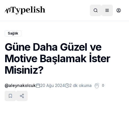
Sağlık
Güne Daha Güzel ve
Dünya
Motive Başlamak İster
Film ve Dizi
Misiniz?
Kültür ve Sanat
@
aleynakolcuk
20 Ağu 2024
2 dk okuma
0
Sağlık
Siyaset ve Tarih
Hayvan Hakları
Feminizm