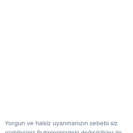
Eğitim
Kitap
Teknoloji
Keşfet
Yorgun ve halsiz uyanmanızın sebebi siz
olabilirsiniz.Rutinlerinizdeki değişiklikler ile