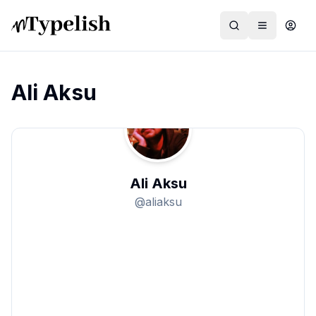
Ali Aksu
Dünya
Film ve Dizi
Ali Aksu
Kültür ve Sanat
@
aliaksu
Sağlık
Siyaset ve Tarih
Hayvan Hakları
Feminizm