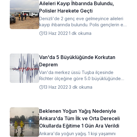
Aileleri Kayıp İhbarında Bulundu,
Polisler Harekete Geçti
Denizli'de 2 genç eve gelmeyince aileleri
kayıp ihbarında bulundu. Polis gençlerin en
son görüştüğü bir kişiyi gözaltına aldı.
13 Haz 2022
·
1 dk okuma
Van'da 5 Büyüklüğünde Korkutan
Deprem
Van'da merkez üssü Tuşba ilçesinde
Richter ölçeğine göre 5.0 büyüklüğünde
deprem meydana geldi.
13 Haz 2022
·
3 dk okuma
Beklenen Yoğun Yağış Nedeniyle
Ankara'da Tüm İlk ve Orta Dereceli
Okullarda Eğitime 1 Gün Ara Verildi
Ankara'da yoğun yağış. 1 kişi yaşamını