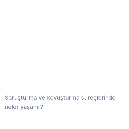
Eğitim
Kitap
Teknoloji
Keşfet
Soruşturma ve kovuşturma süreçlerinde
neler yaşanır?