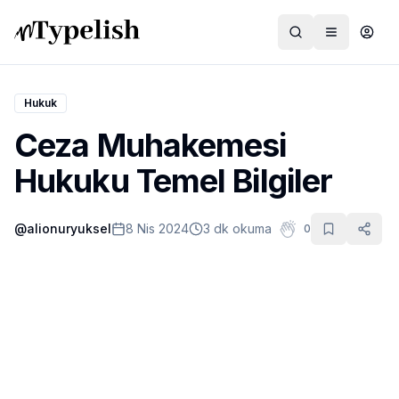
Hukuk
Ceza Muhakemesi
Dünya
Hukuku Temel Bilgiler
Film ve Dizi
@
alionuryuksel
8 Nis 2024
3 dk okuma
0
Kültür ve Sanat
Sağlık
Siyaset ve Tarih
Hayvan Hakları
Feminizm