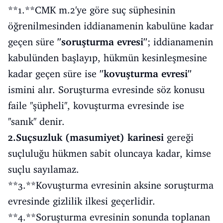
**1.**CMK m.2'ye göre suç süphesinin
öğrenilmesinden iddianamenin kabulüne kadar
geçen süre
''soruşturma evresi''
; iddianamenin
kabulünden başlayıp, hükmün kesinleşmesine
kadar geçen süre ise
''kovuşturma evresi''
ismini alır. Soruşturma evresinde söz konusu
faile ''şüpheli'', kovuşturma evresinde ise
''sanık'' denir.
2.Suçsuzluk (masumiyet) karinesi
gereği
suçluluğu hükmen sabit oluncaya kadar, kimse
suçlu sayılamaz.
**3.**Kovuşturma evresinin aksine soruşturma
evresinde gizlilik ilkesi geçerlidir.
**4.**Soruşturma evresinin sonunda toplanan