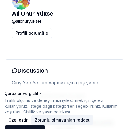
Ali Onur Yüksel
@
alionuryuksel
Profili görüntüle
Discussion
Giriş Yap
Yorum yapmak için giriş yapın.
Çerezler ve gizlilik
Henüz yorum yok. İlk yorumu siz yapın.
Trafik ölçümü ve deneyiminizi iyileştirmek için çerez
kullanıyoruz. İsteğe bağlı kategorileri seçebilirsiniz.
Kullanım
koşulları
·
Gizlilik ve yayın politikası
Özelleştir
Zorunlu olmayanları reddet
© 2026 Typelish
Ana Sayfa
Ekip
İletişim
Çerez ayarları