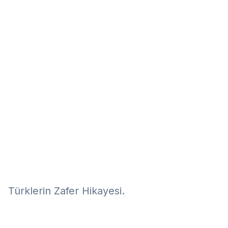
Eğitim
Kitap
Teknoloji
Keşfet
Türklerin Zafer Hikayesi.