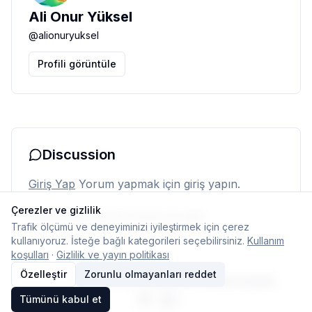
Ali Onur Yüksel
@
alionuryuksel
Profili görüntüle
Discussion
Giriş Yap
Yorum yapmak için giriş yapın.
Çerezler ve gizlilik
Henüz yorum yok. İlk yorumu siz yapın.
Trafik ölçümü ve deneyiminizi iyileştirmek için çerez
kullanıyoruz. İsteğe bağlı kategorileri seçebilirsiniz.
Kullanım
koşulları
·
Gizlilik ve yayın politikası
Özelleştir
Zorunlu olmayanları reddet
© 2026 Typelish
Ana Sayfa
Ekip
İletişim
Çerez ayarları
Tümünü kabul et
TR
EN
Dil