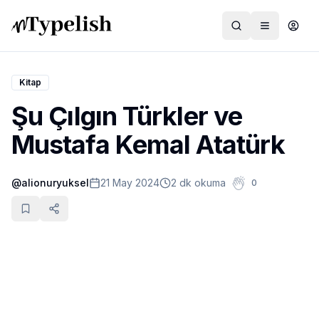
Kitap
Şu Çılgın Türkler ve
Dünya
Mustafa Kemal Atatürk
Film ve Dizi
@
alionuryuksel
21 May 2024
2 dk okuma
0
Kültür ve Sanat
Sağlık
Siyaset ve Tarih
Hayvan Hakları
Feminizm