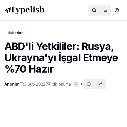
Haberler
ABD'li Yetkililer: Rusya,
Dünya
Ukrayna'yı İşgal Etmeye
Film ve Dizi
%70 Hazır
Kültür ve Sanat
Anonim
9 Şub 2022
1 dk okuma
0
Sağlık
Siyaset ve Tarih
Hayvan Hakları
Feminizm