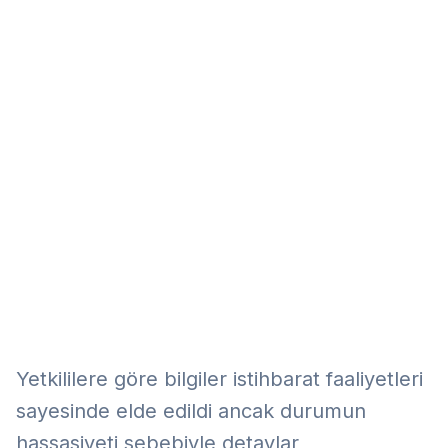
Eğitim
Kitap
Teknoloji
Keşfet
Yetkililere göre bilgiler istihbarat faaliyetleri
sayesinde elde edildi ancak durumun
hassasiyeti sebebiyle detaylar