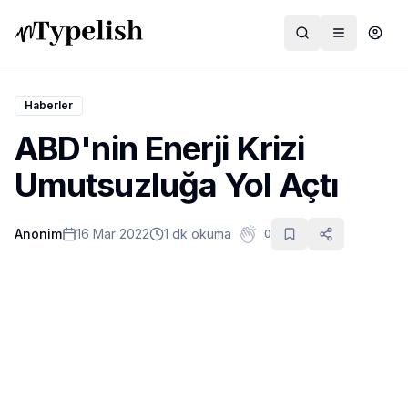
Haberler
ABD'nin Enerji Krizi
Dünya
Umutsuzluğa Yol Açtı
Film ve Dizi
Anonim
16 Mar 2022
1 dk okuma
0
Kültür ve Sanat
Sağlık
Siyaset ve Tarih
Hayvan Hakları
Feminizm