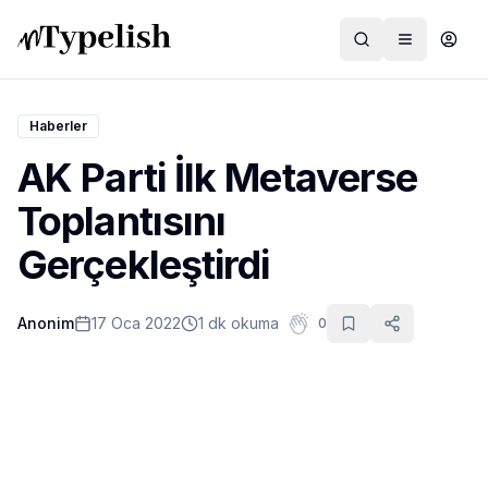
Haberler
AK Parti İlk Metaverse
Dünya
Toplantısını
Film ve Dizi
Gerçekleştirdi
Kültür ve Sanat
Anonim
17 Oca 2022
1 dk okuma
0
Sağlık
Siyaset ve Tarih
Hayvan Hakları
Feminizm