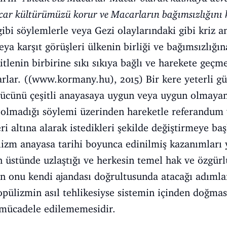
acar kültürümüzü korur ve Macarların bağımsızlığını k
gibi söylemlerle veya Gezi olaylarındaki gibi kriz a
 veya karşıt görüşleri ülkenin birliği ve bağımsızlığ
itlenin birbirine sıkı sıkıya bağlı ve harekete geçme
rlar. ((
www.kormany.hu
), 2015) Bir kere yeterli g
 gücünü çeşitli anayasaya uygun veya uygun olmay
lmadığı söylemi üzerinden hareketle referandum ve
ri altına alarak istedikleri şekilde değiştirmeye baş
lizm anayasa tarihi boyunca edinilmiş kazanımları 
 üstünde uzlaştığı ve herkesin temel hak ve özgürl
 onu kendi ajandası doğrultusunda atacağı adımları
opülizmin asıl tehlikesiyse sistemin içinden doğmas
e mücadele edilememesidir.