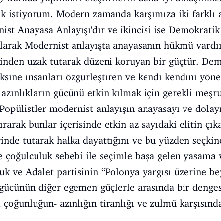
ak istiyorum. Modern zamanda karşımıza iki farklı 
nist Anayasa Anlayışı'dır ve ikincisi ise Demokratik
olarak Modernist anlayışta anayasanın hükmü vardı
rinden uzak tutarak düzeni koruyan bir güçtür. Dem
aksine insanları özgürleştiren ve kendi kendini yön
 azınlıkların gücünü etkin kılmak için gerekli meşr
) Popülistler modernist anlayışın anayasayı ve dolay
ırarak bunlar içerisinde etkin az sayıdaki elitin çıka
inde tutarak halka dayattığını ve bu yüzden seçkin
e çoğulculuk sebebi ile seçimle başa gelen yasama
k ve Adalet partisinin “Polonya yargısı üzerine be
n gücünün diğer egemen güçlerle arasında bir dengesi
 çoğunluğun- azınlığın tiranlığı ve zulmü karşısında
.