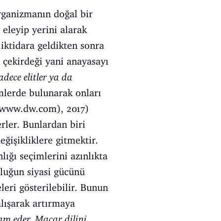
organizmanın doğal bir
 eleyip yerini alarak
 iktidara geldikten sonra
 çekirdeği yani anayasayı
dece elitler ya da
mlerde bulunarak onları
www.dw.com
), 2017)
rler. Bunlardan biri
ğişikliklere gitmektir.
ığı seçimlerini azınlıkta
nluğun siyasi gücünü
leri gösterilebilir. Bunun
lışarak artırmaya
m eder, Macar dilini