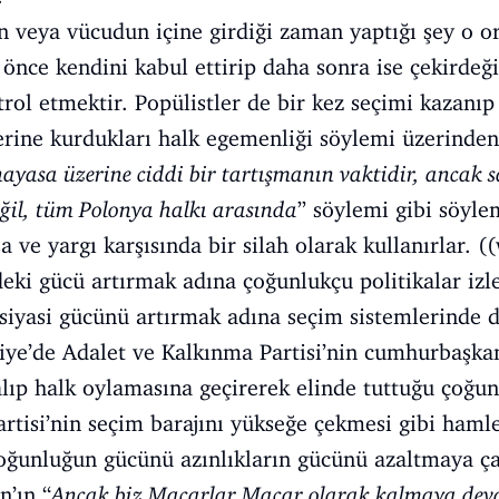
in veya vücudun içine girdiği zaman yaptığı şey o 
önce kendini kabul ettirip daha sonra ise çekirdeği
trol etmektir. Popülistler de bir kez seçimi kazanıp
erine kurdukları halk egemenliği söylemi üzerinden
ayasa üzerine ciddi bir tartışmanın vaktidir, ancak sa
eğil, tüm Polonya halkı arasında
” söylemi gibi söyle
ve yargı karşısında bir silah olarak kullanırlar. ((
deki gücü artırmak adına çoğunlukçu politikalar izle
siyasi gücünü artırmak adına seçim sistemlerinde de
ye’de Adalet ve Kalkınma Partisi’nin cumhurbaşkanl
alıp halk oylamasına geçirerek elinde tuttuğu çoğu
rtisi’nin seçim barajını yükseğe çekmesi gibi hamle
çoğunluğun gücünü azınlıkların gücünü azaltmaya ça
n’ın “
Ancak biz Macarlar Macar olarak kalmaya deva