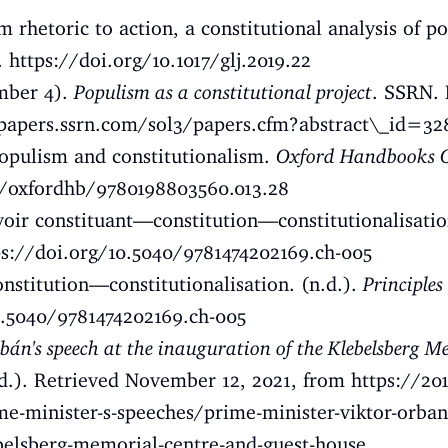
m rhetoric to action, a constitutional analysis of 
.
https://doi.org/10.1017/glj.2019.22
ember 4).
Populism as a constitutional project
. SSRN. 
vpapers.ssrn.com/sol3/papers.cfm?abstract\_id=32
Populism and constitutionalism.
Oxford Handbooks O
3/oxfordhb/9780198803560.013.28
voir constituant—constitution—constitutionalisati
ps://doi.org/10.5040/9781474202169.ch-005
nstitution—constitutionalisation. (n.d.).
Principles
0.5040/9781474202169.ch-005
bán's speech at the inauguration of the Klebelsberg M
d.). Retrieved November 12, 2021, from
https://20
e-minister-s-speeches/prime-minister-viktor-orban-
ebelsberg-memorial-centre-and-guest-house
.