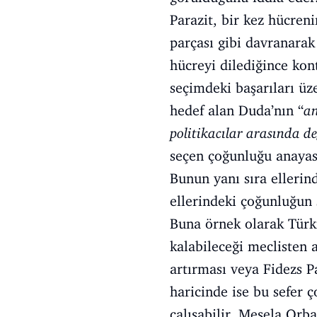
Parazit, bir kez hücren
parçası gibi davranarak 
hücreyi dilediğince kon
seçimdeki başarıları üz
hedef alan Duda’nın “
an
politikacılar arasında d
seçen çoğunluğu anayasa 
Bunun yanı sıra ellerin
ellerindeki çoğunluğun 
Buna örnek olarak Türki
kalabileceği meclisten 
artırması veya Fidezs Pa
haricinde ise bu sefer 
çalışabilir. Mesela Orba