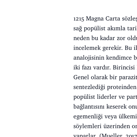
1215 Magna Carta sözle
sağ popülist akımla tar
neden bu kadar zor oldu
incelemek gerekir. Bu il
analojisinin kendimce b
iki fazı vardır. Birincis
Genel olarak bir parazi
sentezlediği proteinden
popülist liderler ve pa
bağlantısını keserek on
egemenliği veya ülkemiz
söylemleri üzerinden on
yaparlar. (Mueller, 2017