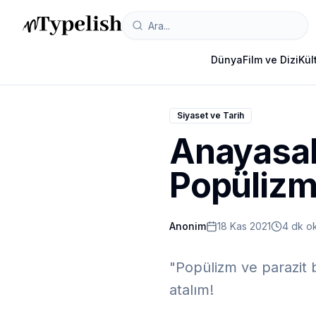
Dünya
Film ve Dizi
Kül
Siyaset ve Tarih
Anayasal
Popüliz
Anonim
18 Kas 2021
4 dk o
"Popülizm ve parazit b
atalım!