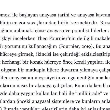
şmesi ile başlayan anayasa tarihi ve anayasa kavr
ihinin en zor savaşlarından birini vermektedir. Bu 
ğunu anlamak içinse anayasa ve popülist liderler ar
işkiyi incelerken Theo Fournier’nin de ilgili makal
ir yorumunu kullanacağım (Fournier, 2019). Bu ana
i hücreye girmek, ikincisi ise çekirdeği etkisizleştiri
t herhangi bir konak hücreye önce kendi yapıları il
 oluşma bir matkapla hücre duvarını yıkmaya çalışı
rtiler anayasanın meşruiyetin ve egemenliğin ana ka
u korunmasız bırakmaya çalışırlar. Bunu da kendi re
de daha yaygın kullanılan hali ile “milli irade” 
lardan önceki anayasal sistemlere ve bunların anla
) Burada yaptıkları eleştirilerin daha iyi anlaşılma