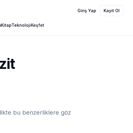
Giriş Yap
Kayıt Ol
m
Kitap
Teknoloji
Keşfet
zit
rlikte bu benzerliklere göz