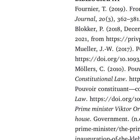
Fournier, T. (2019). Fro
Journal
,
20
(3), 362–381
Blokker, P. (2018, Dec
2021, from
https://pri
Mueller, J.-W. (2017). 
https://doi.org/10.109
Möllers, C. (2010). Pou
Constitutional Law
.
htt
Pouvoir constituant—co
Law
.
https://doi.org/1
Prime minister Viktor Or
house
. Government. (n.
prime-minister/the-prim
inauguration-of-the-kl