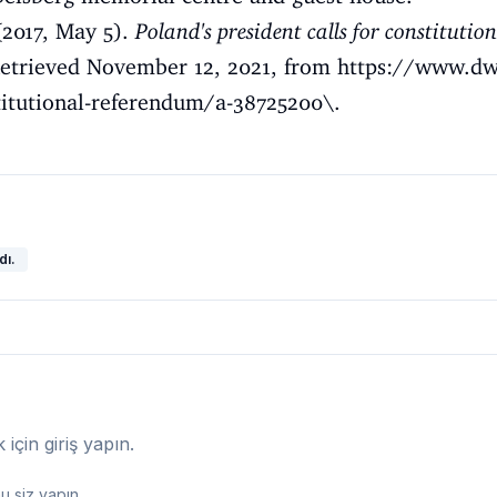
(2017, May 5).
Poland's president calls for constituti
trieved November 12, 2021, from
https://www.dw
stitutional-referendum/a-38725200\
.
dı.
çin giriş yapın.
 siz yapın.