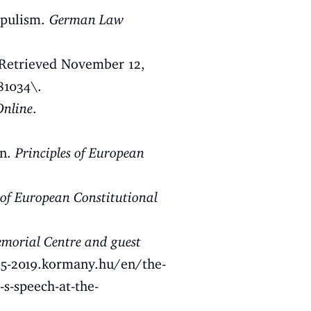
populism.
German Law
Retrieved November 12,
81034\
.
nline
.
on.
Principles of European
 of European Constitutional
emorial Centre and guest
15-2019.kormany.hu/en/the-
s-speech-at-the-