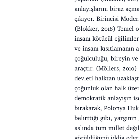
anlayışlarını biraz açm
çıkıyor. Birincisi Moder
(Blokker, 2018) Temel 
insanı kötücül eğilimle
ve insanı kısıtlamanın 
çoğulculuğu, bireyin ve
araçtır. (Möllers, 2010
devleti halktan uzaklaşt
çoğunluk olan halk üzer
demokratik anlayışın is
bırakarak, Polonya Huku
belirttiği gibi, yargını
aslında tüm millet değil
görüldüğünü iddia eder