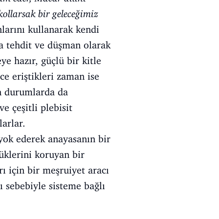
ollarsak bir geleceğimiz
nlarını kullanarak kendi
ına tehdit ve düşman olarak
ye hazır, güçlü bir kitle
üce eriştikleri zaman ise
an durumlarda da
 çeşitli plebisit
larlar.
yok ederek anayasanın bir
üklerini koruyan bir
 için bir meşruiyet aracı
ı sebebiyle sisteme bağlı