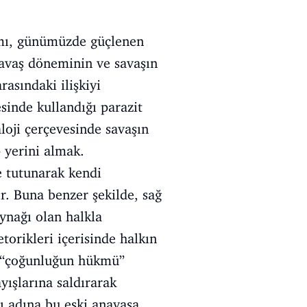
amı, günümüzde güçlenen
savaş döneminin ve savaşın
asındaki ilişkiyi
esinde kullandığı parazit
loji çerçevesinde savaşın
p yerini almak.
e tutunarak kendi
r. Buna benzer şekilde, sağ
ynağı olan halkla
torikleri içerisinde halkın
ve “çoğunluğun hükmü”
yışlarına saldırarak
sı adına bu eski anayasa