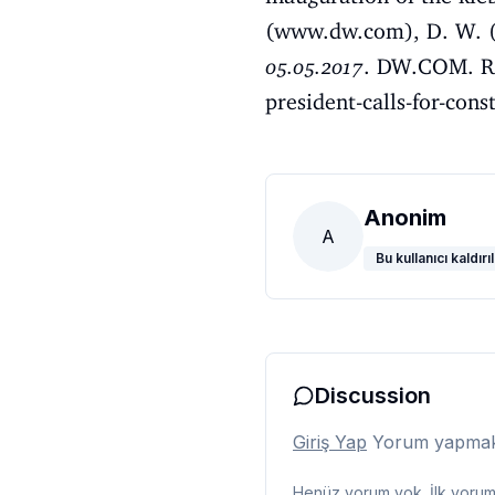
(
www.dw.com
), D. W. 
05.05.2017
. DW.COM. Re
president-calls-for-con
Anonim
A
Bu kullanıcı kaldırıl
Discussion
Giriş Yap
Yorum yapmak i
Henüz yorum yok. İlk yorumu