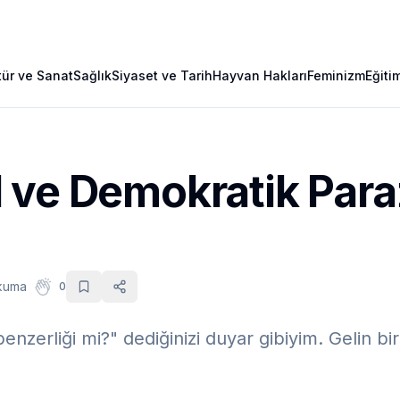
tür ve Sanat
Sağlık
Siyaset ve Tarih
Hayvan Hakları
Feminizm
Eğiti
 ve Demokratik Para
m
kuma
0
enzerliği mi?" dediğinizi duyar gibiyim. Gelin bi