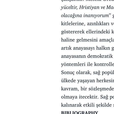
yüceltir, Hristiyan ve M
olacağına inanıyorum
” 
kitlelerine, azınlıkları
göstererek ellerindeki k
haline gelmesini amaçla
artık anayasayı halkın
anayasanın demokratik o
yöntemleri ile kontrolle
Sonuç olarak, sağ popü
ülkede yaşayan herkesin
kavram, bir sözleşmeden
olmaya itecektir. Sağ p
kalınarak etkili şekild
BIBLIOGRAPHY