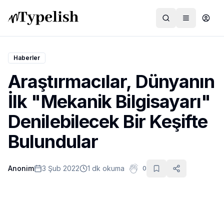
Haberler
Araştırmacılar, Dünyanın
Dünya
İlk "Mekanik Bilgisayarı"
Film ve Dizi
Denilebilecek Bir Keşifte
Kültür ve Sanat
Bulundular
Sağlık
Anonim
3 Şub 2022
1 dk okuma
0
Siyaset ve Tarih
Hayvan Hakları
Feminizm