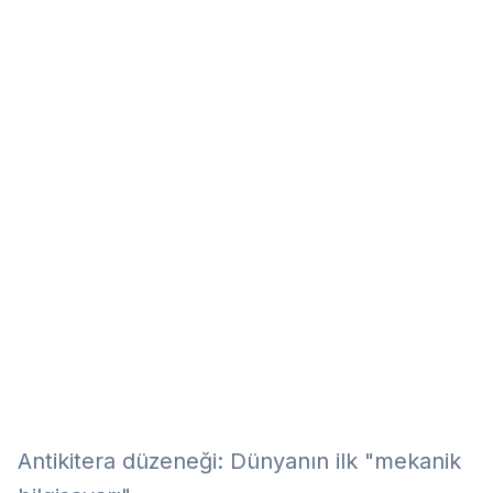
Eğitim
Kitap
Teknoloji
Keşfet
Antikitera düzeneği: Dünyanın ilk "mekanik