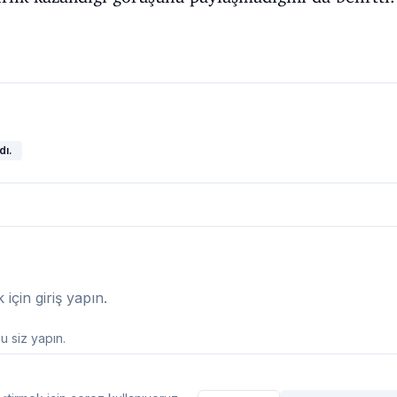
dı.
çin giriş yapın.
 siz yapın.