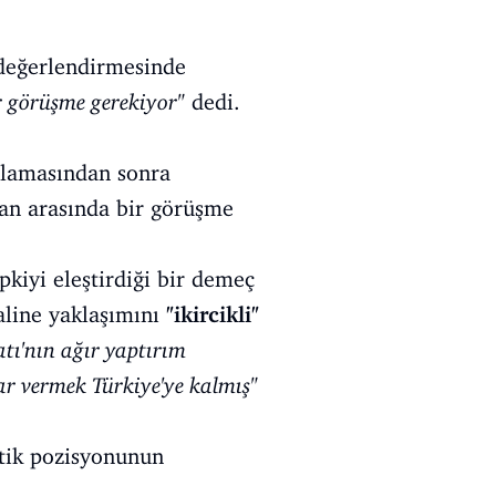
 değerlendirmesinde
ir görüşme gerekiyor"
dedi.
şlamasından sonra
an arasında bir görüşme
pkiyi eleştirdiği bir demeç
aline yaklaşımını
"ikircikli"
atı'nın ağır yaptırım
ar vermek Türkiye'ye kalmış"
atik pozisyonunun