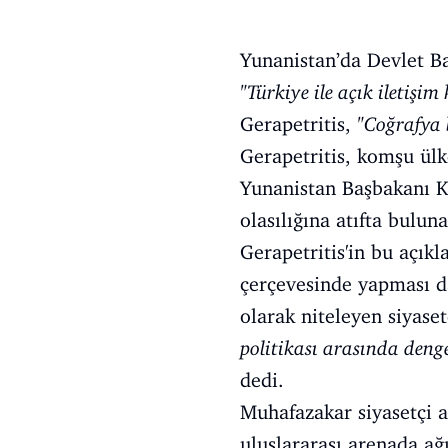
Yunanistan’da Devlet Ba
"Türkiye ile açık iletişi
Gerapetritis,
"Coğrafya 
Gerapetritis, komşu ül
Yunanistan Başbakanı K
olasılığına atıfta bulun
Gerapetritis'in bu açık
çerçevesinde yapması da
olarak niteleyen siyaset
politikası arasında deng
dedi.
Muhafazakar siyasetçi a
uluslararası arenada ağ