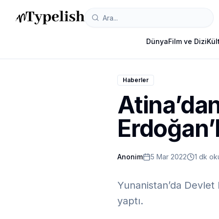
Dünya
Film ve Dizi
Kül
Haberler
Atina’da
Erdoğan’
Anonim
5 Mar 2022
1 dk o
Yunanistan’da Devlet B
yaptı.