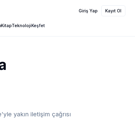
Giriş Yap
Kayıt Ol
m
Kitap
Teknoloji
Keşfet
a
yle yakın iletişim çağrısı