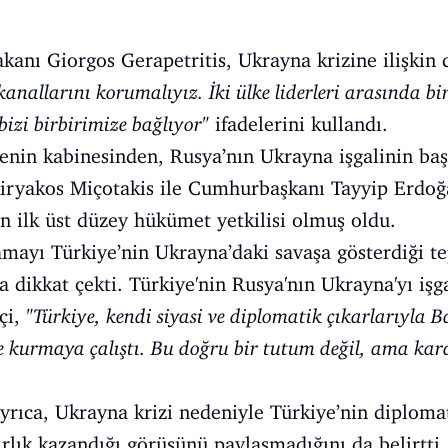
kanı Giorgos Gerapetritis, Ukrayna krizine ilişkin
m kanallarını korumalıyız. İki ülke liderleri arasında b
bizi birbirimize bağlıyor"
ifadelerini kullandı.
kenin kabinesinden, Rusya’nın Ukrayna işgalinin ba
iryakos Miçotakis ile Cumhurbaşkanı Tayyip Erdoğ
an ilk üst düzey hükümet yetkilisi olmuş oldu.
lamayı Türkiye’nin Ukrayna’daki savaşa gösterdiği te
 dikkat çekti. Türkiye'nin Rusya'nın Ukrayna'yı işg
çi,
"Türkiye, kendi siyasi ve diplomatik çıkarlarıyla B
e kurmaya çalıştı. Bu doğru bir tutum değil, ama kar
yrıca, Ukrayna krizi nedeniyle Türkiye’nin diplom
ırlık kazandığı görüşünü paylaşmadığını da belirtti.