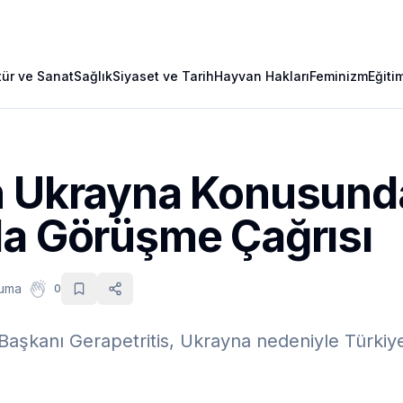
tür ve Sanat
Sağlık
Siyaset ve Tarih
Hayvan Hakları
Feminizm
Eğiti
n Ukrayna Konusund
la Görüşme Çağrısı
kuma
0
aşkanı Gerapetritis, Ukrayna nedeniyle Türkiye'