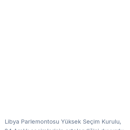
Eğitim
Kitap
Teknoloji
Keşfet
Libya Parlemontosu Yüksek Seçim Kurulu,