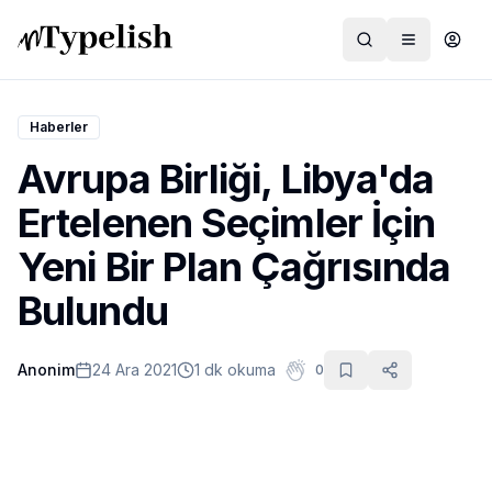
Haberler
Avrupa Birliği, Libya'da
Dünya
Ertelenen Seçimler İçin
Film ve Dizi
Yeni Bir Plan Çağrısında
Kültür ve Sanat
Bulundu
Sağlık
Anonim
24 Ara 2021
1 dk okuma
0
Siyaset ve Tarih
Hayvan Hakları
Feminizm