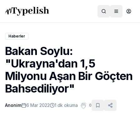
Haberler
Bakan Soylu:
Dünya
"Ukrayna'dan 1,5
Film ve Dizi
Milyonu Aşan Bir Göçten
Kültür ve Sanat
Bahsediliyor"
Sağlık
Anonim
6 Mar 2022
1 dk okuma
0
Siyaset ve Tarih
Hayvan Hakları
Feminizm