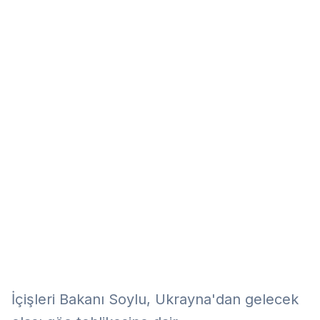
Eğitim
Kitap
Teknoloji
Keşfet
İçişleri Bakanı Soylu, Ukrayna'dan gelecek