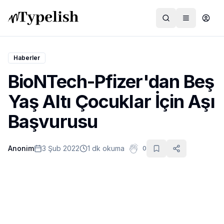
Haberler
BioNTech-Pfizer'dan Beş
Dünya
Yaş Altı Çocuklar İçin Aşı
Film ve Dizi
Başvurusu
Kültür ve Sanat
Anonim
3 Şub 2022
1 dk okuma
0
Sağlık
Siyaset ve Tarih
Hayvan Hakları
Feminizm