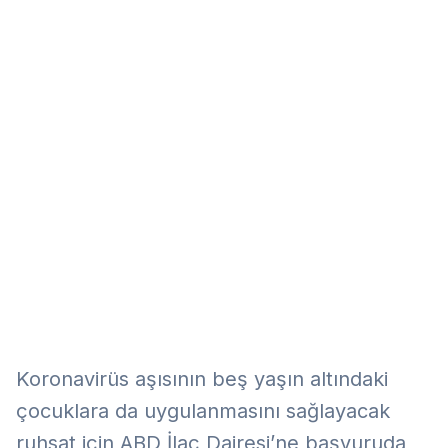
Eğitim
Kitap
Teknoloji
Keşfet
Koronavirüs aşısının beş yaşın altındaki
çocuklara da uygulanmasını sağlayacak
ruhsat için ABD İlaç Dairesi’ne başvuruda