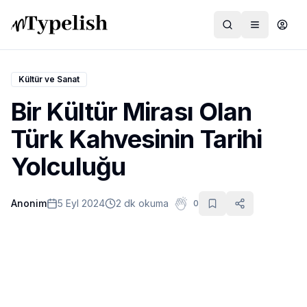
Kültür ve Sanat
Bir Kültür Mirası Olan
Dünya
Türk Kahvesinin Tarihi
Film ve Dizi
Yolculuğu
Kültür ve Sanat
Anonim
5 Eyl 2024
2 dk okuma
0
Sağlık
Siyaset ve Tarih
Hayvan Hakları
Feminizm