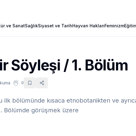
tür ve Sanat
Sağlık
Siyaset ve Tarih
Hayvan Hakları
Feminizm
Eğiti
ir Söyleşi / 1. Bölüm
okuma
0
bu ilk bölümünde kısaca etnobotanikten ve ayrıca
. 2. Bölümde görüşmek üzere