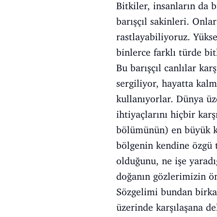
Bitkiler, insanların da
barışçıl sakinleri. Onl
rastlayabiliyoruz. Yüks
binlerce farklı türde bi
Bu barışçıl canlılar kar
sergiliyor, hayatta kal
kullanıyorlar. Dünya ü
ihtiyaçlarını hiçbir ka
bölümünün) en büyük kı
bölgenin kendine özgü t
olduğunu, ne işe yaradı
doğanın gözlerimizin ö
Sözgelimi bundan birka
üzerinde karşılaşana de