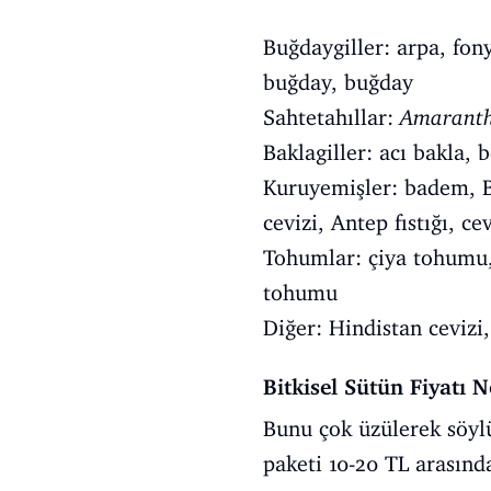
Buğdaygiller: arpa, fony
buğday, buğday
Sahtetahıllar:
Amaranth
Baklagiller: acı bakla, b
Kuruyemişler: badem, Br
cevizi, Antep fıstığı, ce
Tohumlar: çiya tohumu,
tohumu
Diğer: Hindistan cevizi
Bitkisel Sütün Fiyatı 
Bunu çok üzülerek söylü
paketi 10-20 TL arasında 