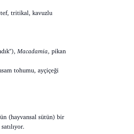
ef, tritikal, kavuzlu
ndık"),
Macadamia
, pikan
usam tohumu, ayçiçeği
tün (hayvansal sütün) bir
satılıyor.