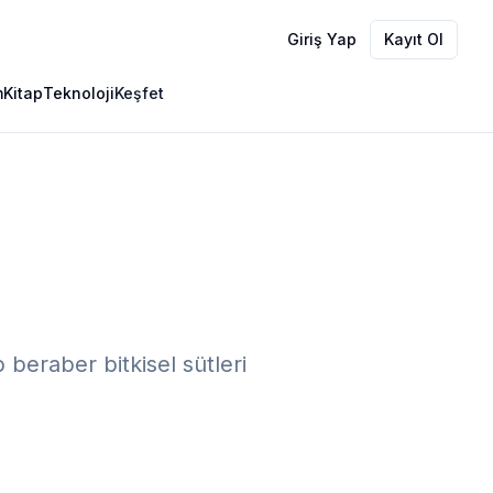
Giriş Yap
Kayıt Ol
m
Kitap
Teknoloji
Keşfet
 beraber bitkisel sütleri