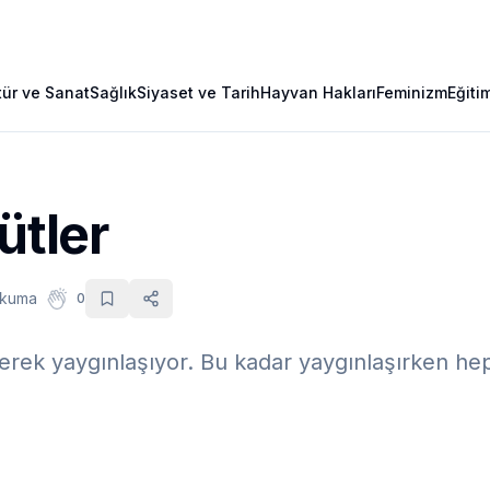
tür ve Sanat
Sağlık
Siyaset ve Tarih
Hayvan Hakları
Feminizm
Eğiti
ütler
okuma
0
iderek yaygınlaşıyor. Bu kadar yaygınlaşırken hep