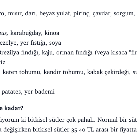
o, mısır, darı, beyaz yulaf, pirinç, çavdar, sorgum, t
us,
karabuğday, kinoa
ezelye, yer fıstığı, soya
ezilya fındığı, kaju, orman fındığı (veya kısaca "fı
viz
 keten tohumu, kendir tohumu, kabak çekirdeği, s
, patates, yer bademi
Ne kadar?
yorum ki bitkisel sütler çok pahalı. Normal bir sü
değişirken bitkisel sütler 35-40 TL arası bir fiyatta 