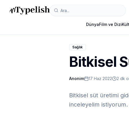
Dünya
Film ve Dizi
Kül
Sağlık
Bitkisel S
Anonim
17 Haz 2022
2 dk 
Bitkisel süt üretimi g
inceleyelim istiyorum.