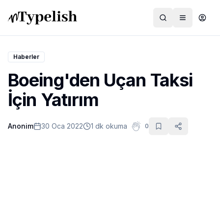
Haberler
Boeing'den Uçan Taksi
Dünya
İçin Yatırım
Film ve Dizi
Anonim
30 Oca 2022
1 dk okuma
0
Kültür ve Sanat
Sağlık
Siyaset ve Tarih
Hayvan Hakları
Feminizm