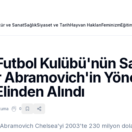
tür ve Sanat
Sağlık
Siyaset ve Tarih
Hayvan Hakları
Feminizm
Eğiti
Futbol Kulübü'nün S
r Abramovich'in Yön
Elinden Alındı
kuma
0
bramovich Chelsea'yi 2003'te 230 milyon dolar