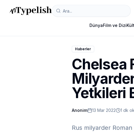
Dünya
Film ve Dizi
Kül
Haberler
Chelsea 
Milyarde
Yetkileri 
Anonim
13 Mar 2022
1 dk o
Rus milyarder Roman A