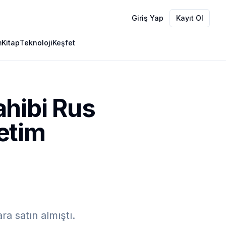
Giriş Yap
Kayıt Ol
m
Kitap
Teknoloji
Keşfet
ahibi Rus
etim
a satın almıştı.