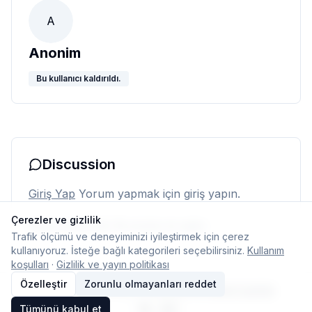
A
Anonim
Bu kullanıcı kaldırıldı.
Discussion
Giriş Yap
Yorum yapmak için giriş yapın.
Çerezler ve gizlilik
Henüz yorum yok. İlk yorumu siz yapın.
Trafik ölçümü ve deneyiminizi iyileştirmek için çerez
kullanıyoruz. İsteğe bağlı kategorileri seçebilirsiniz.
Kullanım
koşulları
·
Gizlilik ve yayın politikası
Özelleştir
Zorunlu olmayanları reddet
© 2026 Typelish
Ana Sayfa
Ekip
İletişim
Çerez ayarları
Tümünü kabul et
TR
EN