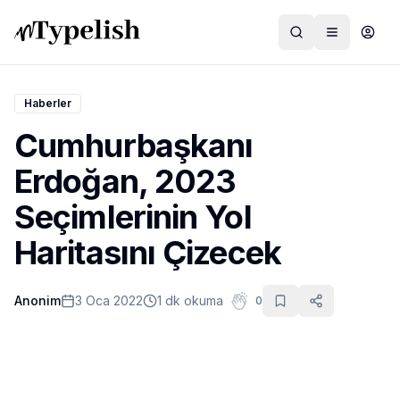
Haberler
Cumhurbaşkanı
Dünya
Erdoğan, 2023
Film ve Dizi
Seçimlerinin Yol
Kültür ve Sanat
Haritasını Çizecek
Sağlık
Anonim
3 Oca 2022
1 dk okuma
0
Siyaset ve Tarih
Hayvan Hakları
Feminizm