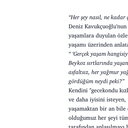
‘‘Her şey nasıl, ne kadar
Deniz Kavukçuoğlu'nun 20
yaşamlara duyulan özlem
yaşamı üzerinden anlata
‘‘ ‘Gerçek yaşam hangisi
Beykoz sırtlarında yaşan
asfaltsız, her yağmur ya
gördüğüm neydi peki?’’
Kendini ''gecekondu kız
ve daha iyisini isteyen,
yaşamaktan bir an bile
olduğumuz her şeyi tüm
tarafından anlaşılmayı 