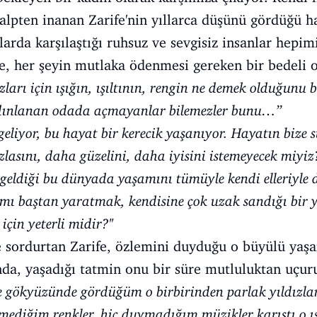
kalpten inanan Zarife'nin yıllarca düşünü gördüğü h
ollarda karşılaştığı ruhsuz ve sevgisiz insanlar hepim
ye, her şeyin mutlaka ödenmesi gereken bir bedeli 
zları için ışığın, ışıltının, rengin ne demek olduğunu 
dınlanan odada açmayanlar bilemezler bunu…’’
 geliyor, bu hayat bir kerecik yaşanıyor. Hayatın biz
asını, daha güzelini, daha iyisini istemeyecek miyiz?
a geldiği bu dünyada yaşamını tümüyle kendi elleriyle de
amı baştan yaratmak, kendisine çok uzak sandığı bir 
çin yeterli midir?''
e sordurtan Zarife, özlemini duyduğu o büyülü yaş
da, yaşadığı tatmin onu bir süre mutluluktan uçur
de gökyüzünde gördüğüm o birbirinden parlak yıldızla
ediğim renkler, hiç duymadığım müzikler karıştı o ışık