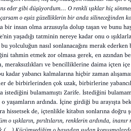
s eder gibi düşüyordum… O renkli ışıklar hiç sönmesi
arsam o eşsiz güzelliklerin bir anda silineceğinden
a bir insan olma arzusuyla dolup taşan ve bunu ha
e'nin yaşadığı tatminin nereye kadar onu o ışıkla
 bu yolculuğun nasıl sonlanacağını merak ederken
ini tahmin etmek zor olmasa gerek, en azından ben
, meraksızlıkları ve bencilliklerine daima içten içe
 bu kadar yabancı kalmalarına hiçbir zaman alışamam
r de birbirlerinden çok uzak, birbirlerine yabancıl
 istediğini bulamamıştı Zarife. İstediğini bulamama
a o yaşamların ardında. İçine girdiği bu arayışta be
ra hissetsek de, içtenlikle kitabın sonlarına doğru ş
m o ışıkların, pırıltıların, renklerin ardında, inanır
yok (…) Küçümsediğim o havadan sudan konuşmalarda