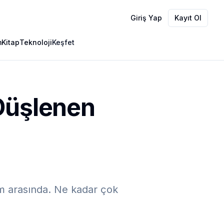
Giriş Yap
Kayıt Ol
m
Kitap
Teknoloji
Keşfet
 Düşlenen
am arasında. Ne kadar çok