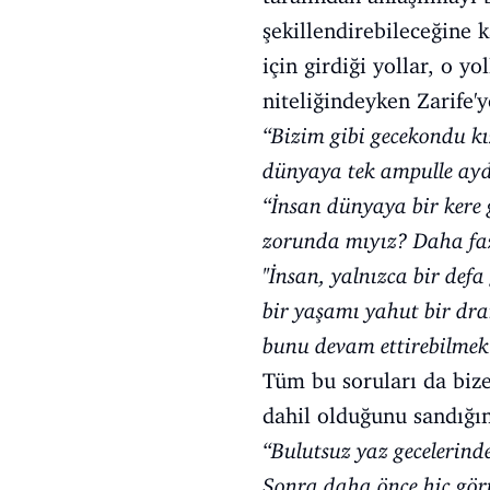
şekillendirebileceğine 
için girdiği yollar, o y
niteliğindeyken Zarife'
‘‘Bizim gibi gecekondu kı
dünyaya tek ampulle ay
‘‘İnsan dünyaya bir kere
zorunda mıyız? Daha fazl
''İnsan, yalnızca bir def
bir yaşamı yahut bir dr
bunu devam ettirebilmek i
Tüm bu soruları da biz
dahil olduğunu sandığın
‘‘Bulutsuz yaz gecelerin
Sonra daha önce hiç görm