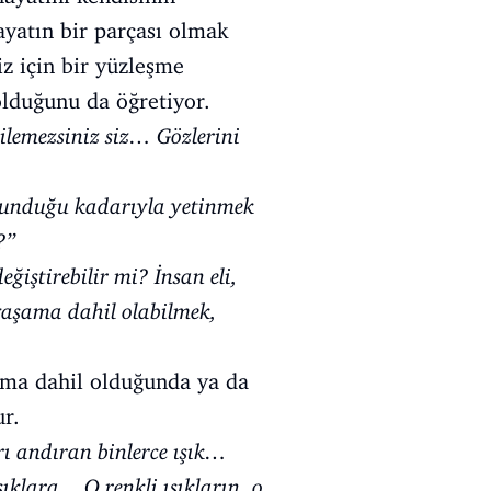
ayatın bir parçası olmak
iz için bir yüzleşme
olduğunu da öğretiyor.
bilemezsiniz siz… Gözlerini
e sunduğu kadarıyla yetinmek
’’
ğiştirebilir mi? İnsan eli,
yaşama dahil olabilmek,
ama dahil olduğunda ya da
ur.
rı andıran binlerce ışık…
lara... O renkli ışıkların, o