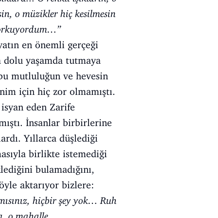
n, o müzikler hiç kesilmesin
 korkuyordum…’’
yatın en önemli gerçeği
rla dolu yaşamda tutmaya
 bu mutluluğun ve hevesin
im için hiç zor olmamıştı.
 isyan eden Zarife
ıştı. İnsanlar birbirlerine
ardı. Yıllarca düşlediği
sıyla birlikte istemediği
klediğini bulamadığını,
öyle aktarıyor bizlere:
 mısınız, hiçbir şey yok… Ruh
, o mahalle