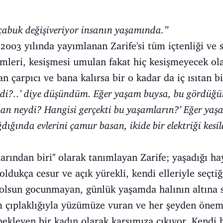
 çabuk değişiveriyor insanın yaşamında.’’
03 yılında yayımlanan Zarife'si tüm içtenliği ve sa
leri, kesişmesi umulan fakat hiç kesişmeyecek olan
n çarpıcı ve bana kalırsa bir o kadar da iç ısıtan b
ydi?..’ diye düşündüm. Eğer yaşam buysa, bu gördüğü
an neydi? Hangisi gerçekti bu yaşamların?’ Eğer yaşa
ğdığında evlerini çamur basan, ikide bir elektriği kes
larından biri'' olarak tanımlayan Zarife; yaşadığı h
 oldukça cesur ve açık yürekli, kendi elleriyle seçtiğ
 olsun gocunmayan, günlük yaşamda halının altına 
 çıplaklığıyla yüzümüze vuran ve her şeyden önemli
bekleyen bir kadın olarak karşımıza çıkıyor. Kendi 