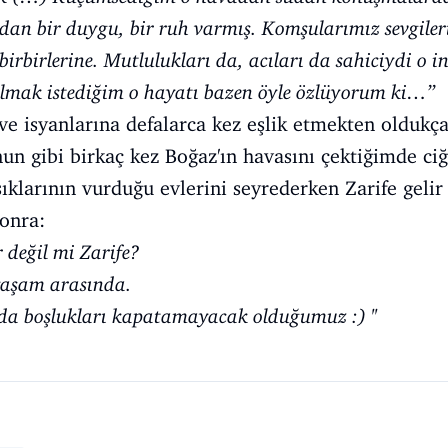
an bir duygu, bir ruh varmış. Komşularımız sevgilerin
birbirlerine. Mutlulukları da, acıları da sahiciydi o in
lmak istediğim o hayatı bazen öyle özlüyorum ki…’’
ve isyanlarına defalarca kez eşlik etmekten oldukça
nun gibi birkaç kez Boğaz'ın havasını çektiğimde ci
şıklarının vurduğu evlerini seyrederken Zarife geli
onra:
 değil mi Zarife?
yaşam arasında.
da boşlukları kapatamayacak olduğumuz :) ''