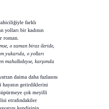
hiciliğiyle farklı
 yolları bir kadının
ir roman.
mse, o zaman biraz ileride,
m yukarıda, o yolları
ilen mahalledeyse, karşımda
ayattan daima daha fazlasını
i hayatın getirdiklerini
süpürmeye çok meyilli
si etrafındakiler
hayatını kendisinin