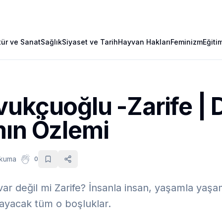
tür ve Sanat
Sağlık
Siyaset ve Tarih
Hayvan Hakları
Feminizm
Eğiti
vukçuoğlu -Zarife |
mın Özlemi
okuma
0
ar değil mi Zarife? İnsanla insan, yaşamla yaş
yacak tüm o boşluklar.