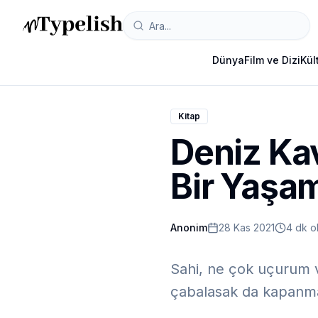
Dünya
Film ve Dizi
Kül
Kitap
Deniz Ka
Bir Yaşa
Anonim
28 Kas 2021
4 dk 
Sahi, ne çok uçurum v
çabalasak da kapanma