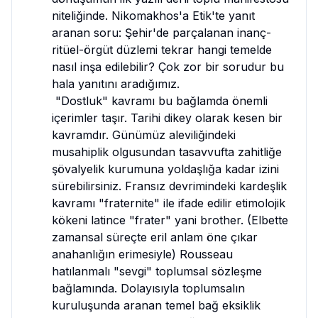
niteliğinde. Nikomakhos'a Etik'te yanıt 
aranan soru: Şehir'de parçalanan inanç-
ritüel-örgüt düzlemi tekrar hangi temelde 
nasıl inşa edilebilir? Çok zor bir sorudur bu 
hala yanıtını aradığımız. 

 "Dostluk" kavramı bu bağlamda önemli 
içerimler taşır. Tarihi dikey olarak kesen bir 
kavramdır. Günümüz aleviliğindeki 
musahiplik olgusundan tasavvufta zahitliğe 
şövalyelik kurumuna yoldaşlığa kadar izini 
sürebilirsiniz. Fransız devrimindeki kardeşlik 
kavramı "fraternite" ile ifade edilir etimolojik 
kökeni latince "frater" yani brother. (Elbette 
zamansal süreçte eril anlam öne çıkar 
anahanlığın erimesiyle) Rousseau 
hatılanmalı "sevgi" toplumsal sözleşme 
bağlamında. Dolayısıyla toplumsalın 
kuruluşunda aranan temel bağ eksiklik 