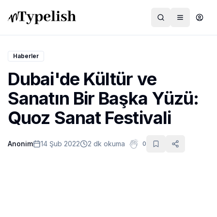
Haberler
Dubai'de Kültür ve
Dünya
Sanatın Bir Başka Yüzü:
Film ve Dizi
Quoz Sanat Festivali
Kültür ve Sanat
Anonim
14 Şub 2022
2 dk okuma
0
Sağlık
Siyaset ve Tarih
Hayvan Hakları
Feminizm