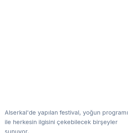
Eğitim
Kitap
Teknoloji
Keşfet
Alserkal'de yapılan festival, yoğun programı
ile herkesin ilgisini çekebilecek birşeyler
sunuyor.