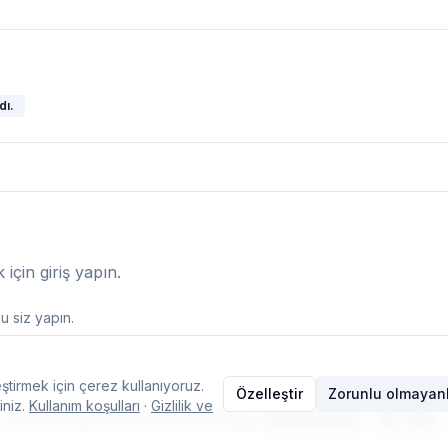
dı.
çin giriş yapın.
 siz yapın.
ştirmek için çerez kullanıyoruz.
Özelleştir
Zorunlu olmayanl
iniz.
Kullanım koşulları
·
Gizlilik ve
© 2026 Typelish
·
Ana Sayfa
·
Ekip
·
İletişim
·
Çerez ayarları
·
TR
EN
Dil