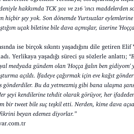
eniyle hakkımda TCK 301 ve 216 'ıncı maddelerden so
den hiçbir şey yok. Son dönemde Yurtsuzlar eylemlerine 
ştığım uçak biletine bile dava açmışlar, üzerine 'Hoçç
ında ise birçok sıkıntı yaşadığını dile getiren Elif
dı. Yerlikaya yaşadığı süreci şu sözlerle anlattı;
“
syal medyada gündem olan 'Hoçça ğalın ben gidiyom' ya
şturma açıldı. İfadeye çağırmak için eve kağıt gönde
lis gönderdiler. Bu da yetmezmiş gibi bana ulaşma şan
Her şeyi kendilerine tehdit olarak görüyor, her ifadede
 bir tweet bile suç teşkil etti. Nerden, kime dava açs
fikrini beyan edemez diyorlar.”
ar.com.tr