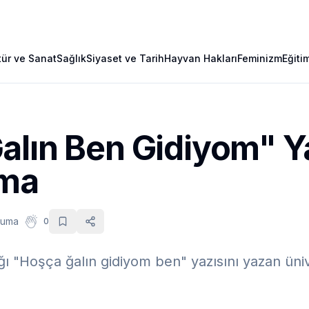
tür ve Sanat
Sağlık
Siyaset ve Tarih
Hayvan Hakları
Feminizm
Eğiti
alın Ben Gidiyom" Y
rma
kuma
0
dığı "Hoşça ğalın gidiyom ben" yazısını yazan ün