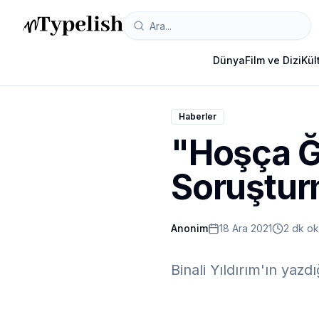
Dünya
Film ve Dizi
Kül
Haberler
"Hoşça Ğ
Soruştu
Anonim
18 Ara 2021
2 dk o
Binali Yıldırım'ın yaz