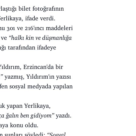
aştığı bilet fotoğrafının
erlikaya, ifade verdi.
u 301 ve 216'ıncı maddeleri
ve
“halkı kin ve düşmanlığa
ığı tarafından ifadeye
Yıldırım, Erzincan'da bir
n”
yazmış, Yıldırım'ın yazısı
tfen sosyal medyada yapılan
luk yapan Yerlikaya,
ça ğalın ben gidiyom”
yazdı.
aya konu oldu.
n şunları söyledi:
“Sosyal