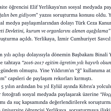
ite öğrencisi Elif Yerlikaya'nın sosyal medyada payl
ğalın ben gidiyom
” yazısı soruşturma konusu oldu. Y
yal medya paylaşımlarından dolayı Türk Ceza Kanun
ti Devletini, kurum ve organlarını alenen aşağılama”
ruşturma açıldı. Yerlikaya, İzmir Cumhuriyet Savcıl
 yılı açılışı dolayısıyla dönemin Başbakanı Binali 
tte tahtaya
“2016-2017 egitim ögretim yılı hayırlı olsu
 gündem olmuştu. Yine Yıldırım'ın “ğ” kullanıma a
m” capsleri de paylaşım rekorları kırmıştı.
5 yılın ardından bu yıl Eylül ayında Kıbrıs'a yolcu
r fotoğrafı sosyal medyada paylaşarak üzerine
“Hoç
şımı da suç kapsamında değerlendirilerek soruşturm
üniversite öğrencisi Yerlikaya, soruşturmaya ilişki