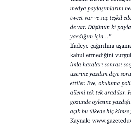
medya paylaşımlarım ned
tweet var ve suç teşkil e
de var. Düşünün ki payla
yazdığım için...”
İfadeye çağırılma aşamas
kabul etmediğini vurgula
imla hataları sonrası so
üzerine yazdım diye soru
ettiler. Eve, okuluma po
ailemi tek tek aradılar. 
gözünde öylesine yazdığım
açık bu ülkede hiç kimse 
Kaynak:
www.gazeteduv