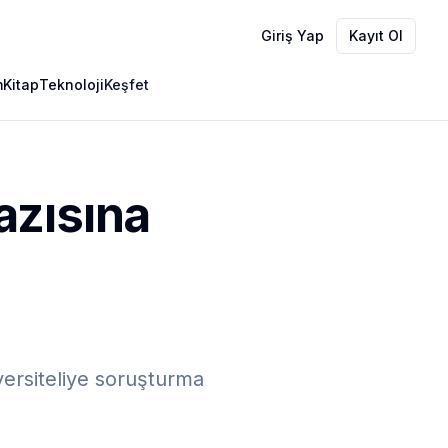
Giriş Yap
Kayıt Ol
m
Kitap
Teknoloji
Keşfet
azısına
iversiteliye soruşturma