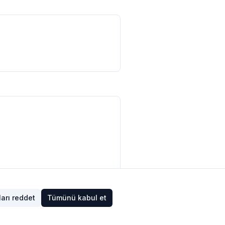
arı reddet
Tümünü kabul et