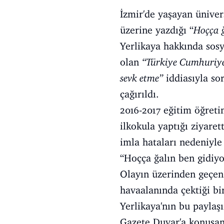
İzmir'de yaşayan ünivers
üzerine yazdığı “
Hoçça 
Yerlikaya hakkında sos
olan
“Türkiye Cumhuriye
sevk etme”
iddiasıyla so
çağırıldı.
2016-2017 eğitim öğretim
ilkokula yaptığı ziyare
imla hataları nedeniyle
“Hoçça ğalın ben gidiyo
Olayın üzerinden geçen 
havaalanında çektiği bi
Yerlikaya'nın bu payla
Gazete Duvar'a konuşan 