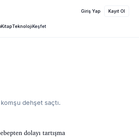
Giriş Yap
Kayıt Ol
m
Kitap
Teknoloji
Keşfet
 komşu dehşet saçtı.
sebepten dolayı tartışma