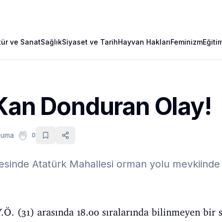
tür ve Sanat
Sağlık
Siyaset ve Tarih
Hayvan Hakları
Feminizm
Eğiti
 Kan Donduran Olay!
kuma
0
çesinde Atatürk Mahallesi orman yolu mevkiinde
.Ö. (31) arasında 18.00 sıralarında bilinmeyen bir 