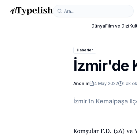
Dünya
Film ve Dizi
Kül
Haberler
İzmir'de
Anonim
4 May 2022
1 dk o
İzmir'in Kemalpaşa il
Komşular F.D. (26) ve Y