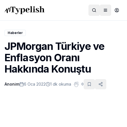
Haberler
JPMorgan Türkiye ve
Dünya
Enflasyon Oranı
Film ve Dizi
Hakkında Konuştu
Kültür ve Sanat
Anonim
6 Oca 2022
1 dk okuma
0
Sağlık
Siyaset ve Tarih
Hayvan Hakları
Feminizm