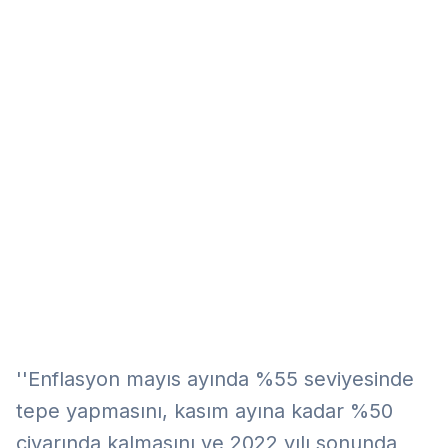
Eğitim
Kitap
Teknoloji
Keşfet
''Enflasyon mayıs ayında %55 seviyesinde
tepe yapmasını, kasım ayına kadar %50
civarında kalmasını ve 2022 yılı sonunda