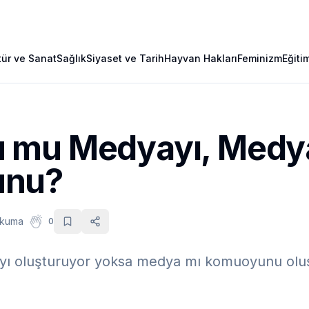
tür ve Sanat
Sağlık
Siyaset ve Tarih
Hayvan Hakları
Feminizm
Eğiti
 mu Medyayı, Medy
unu?
okuma
0
 oluşturuyor yoksa medya mı komuoyunu oluşt