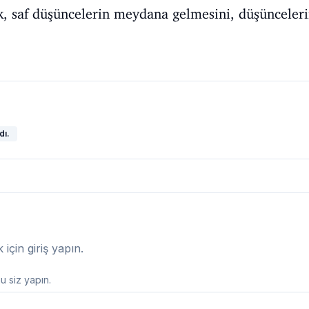
, saf düşüncelerin meydana gelmesini, düşüncelerin
dı.
çin giriş yapın.
 siz yapın.