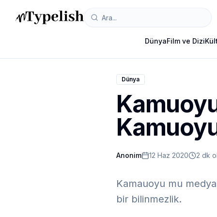
Dünya
Film ve Dizi
Kül
Dünya
Kamuoyu
Kamuoy
Anonim
12 Haz 2020
2 dk 
Kamauoyu mu medyayı
bir bilinmezlik.