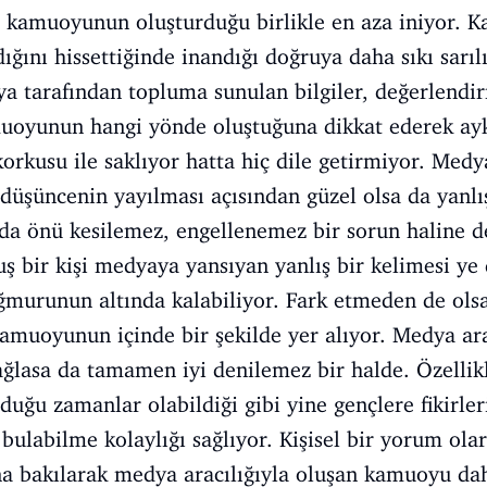
 kamuoyunun oluşturduğu birlikle en aza iniyor. Ka
ığını hissettiğinde inandığı doğruya daha sıkı sarı
a tarafından topluma sunulan bilgiler, değerlendir
muoyunun hangi yönde oluştuğuna dikkat ederek ayk
korkusu ile saklıyor hatta hiç dile getirmiyor. Medy
düşüncenin yayılması açısından güzel olsa da yanlış
nda önü kesilemez, engellenemez bir sorun haline d
ş bir kişi medyaya yansıyan yanlış bir kelimesi ye d
 yağmurunun altında kalabiliyor. Fark etmeden de ols
amuoyunun içinde bir şekilde yer alıyor. Medya ara
sağlasa da tamamen iyi denilemez bir halde. Özelli
olduğu zamanlar olabildiği gibi yine gençlere fikirler
bulabilme kolaylığı sağlıyor. Kişisel bir yorum olara
na bakılarak medya aracılığıyla oluşan kamuoyu da