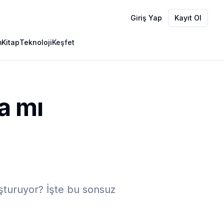
Giriş Yap
Kayıt Ol
m
Kitap
Teknoloji
Keşfet
a mı
uruyor? İşte bu sonsuz