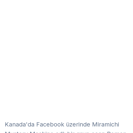
Eğitim
Kitap
Teknoloji
Keşfet
Kanada'da Facebook üzerinde Miramichi