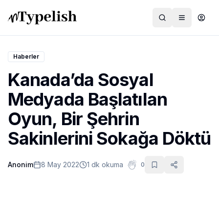
Haberler
Kanada’da Sosyal
Dünya
Medyada Başlatılan
Film ve Dizi
Oyun, Bir Şehrin
Kültür ve Sanat
Sakinlerini Sokağa Döktü
Sağlık
Anonim
8 May 2022
1 dk okuma
0
Siyaset ve Tarih
Hayvan Hakları
Feminizm