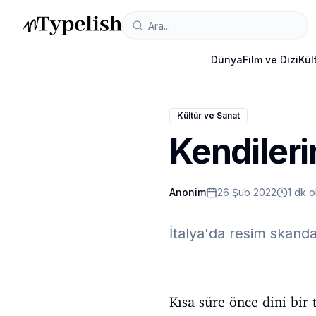
Dünya
Film ve Dizi
Kül
Kültür ve Sanat
Kendileri
Anonim
26 Şub 2022
1 dk 
İtalya'da resim skandal
Kısa süre önce dini bir 