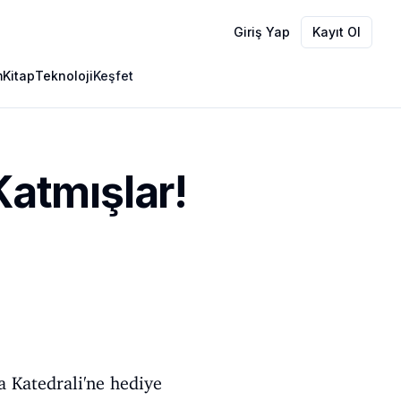
Giriş Yap
Kayıt Ol
m
Kitap
Teknoloji
Keşfet
Katmışlar!
sa Katedrali'ne hediye