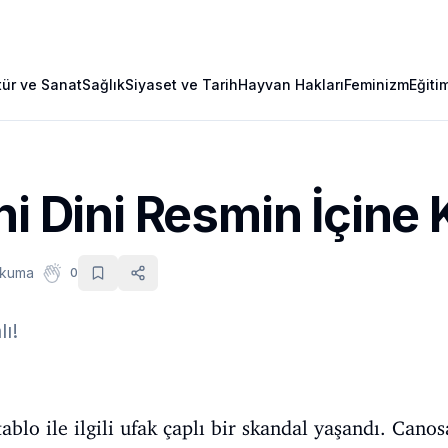
tür ve Sanat
Sağlık
Siyaset ve Tarih
Hayvan Hakları
Feminizm
Eğiti
ni Dini Resmin İçine 
okuma
0
ı!
tablo ile ilgili ufak çaplı bir skandal yaşandı. Cano