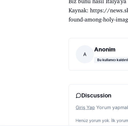
Biz bunu nasıl İtalya'ya
Kaynak:
https://news.s
found-among-holy-imag
Anonim
A
Bu kullanıcı kaldırıl
Discussion
Giriş Yap
Yorum yapmak i
Henüz yorum yok. İlk yorumu