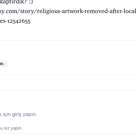
 kaptırdık? :)
ky.com/story/religious-artwork-removed-after-loca
es-12542655
dı.
çin giriş yapın.
 siz yapın.