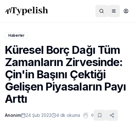
Haberler
Küresel Borç Dağı Tüm
Dünya
Zamanların Zirvesinde:
Film ve Dizi
Çin'in Başını Çektiği
Kültür ve Sanat
Gelişen Piyasaların Payı
Sağlık
Arttı
Siyaset ve Tarih
Anonim
24 Şub 2022
4 dk okuma
0
Hayvan Hakları
Feminizm