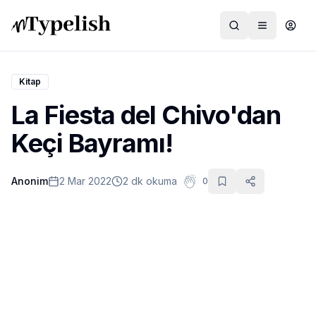
Kitap
La Fiesta del Chivo'dan
Dünya
Keçi Bayramı!
Film ve Dizi
Anonim
2 Mar 2022
2 dk okuma
0
Kültür ve Sanat
Sağlık
Siyaset ve Tarih
Hayvan Hakları
Feminizm