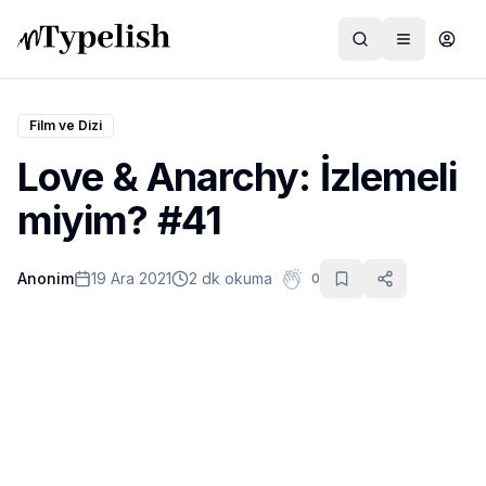
Film ve Dizi
Love & Anarchy: İzlemeli
Dünya
miyim? #41
Film ve Dizi
Anonim
19 Ara 2021
2 dk okuma
0
Kültür ve Sanat
Sağlık
Siyaset ve Tarih
Hayvan Hakları
Feminizm