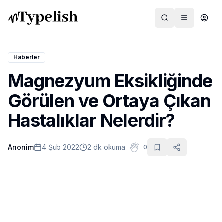
Haberler
Magnezyum Eksikliğinde
Dünya
Görülen ve Ortaya Çıkan
Film ve Dizi
Hastalıklar Nelerdir?
Kültür ve Sanat
Anonim
4 Şub 2022
2 dk okuma
0
Sağlık
Siyaset ve Tarih
Hayvan Hakları
Feminizm