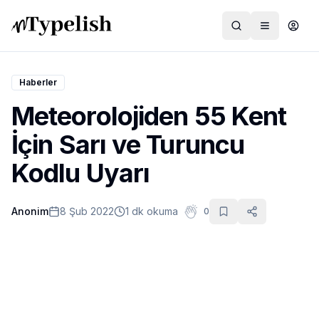
Haberler
Meteorolojiden 55 Kent
Dünya
İçin Sarı ve Turuncu
Film ve Dizi
Kodlu Uyarı
Kültür ve Sanat
Anonim
8 Şub 2022
1 dk okuma
0
Sağlık
Siyaset ve Tarih
Hayvan Hakları
Feminizm