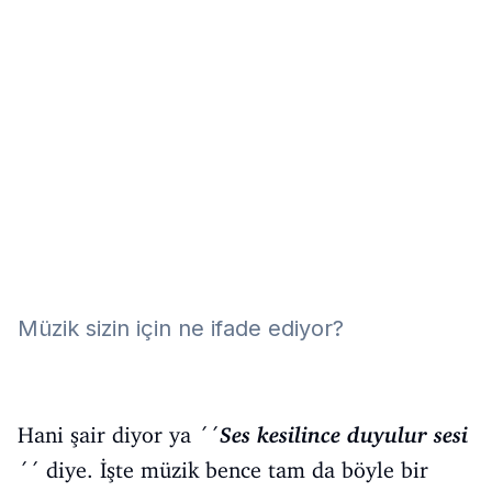
Eğitim
Kitap
Teknoloji
Keşfet
Müzik sizin için ne ifade ediyor?
Hani şair diyor ya ´´
Ses kesilince duyulur sesi
´´ diye. İşte müzik bence tam da böyle bir