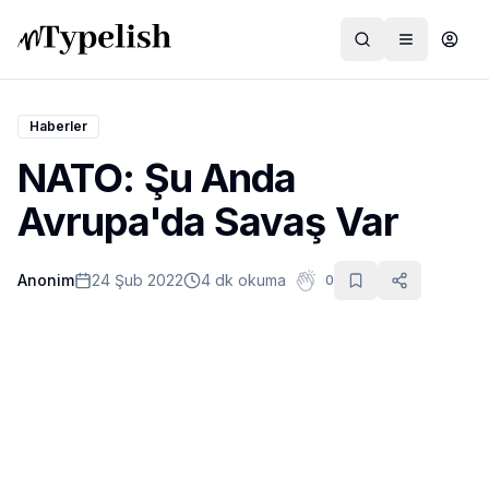
Haberler
NATO: Şu Anda
Dünya
Avrupa'da Savaş Var
Film ve Dizi
Anonim
24 Şub 2022
4 dk okuma
0
Kültür ve Sanat
Sağlık
Siyaset ve Tarih
Hayvan Hakları
Feminizm