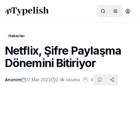
Haberler
Netflix, Şifre Paylaşma
Dünya
Dönemini Bitiriyor
Film ve Dizi
Anonim
17 Mar 2022
2 dk okuma
0
Kültür ve Sanat
Sağlık
Siyaset ve Tarih
Hayvan Hakları
Feminizm