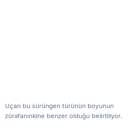
Eğitim
Kitap
Teknoloji
Keşfet
Uçan bu sürüngen türünün boyunun
zürafanınkine benzer olduğu belirtiliyor.