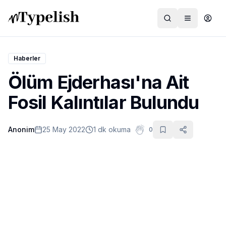
Haberler
Ölüm Ejderhası'na Ait
Dünya
Fosil Kalıntılar Bulundu
Film ve Dizi
Anonim
25 May 2022
1 dk okuma
0
Kültür ve Sanat
Sağlık
Siyaset ve Tarih
Hayvan Hakları
Feminizm