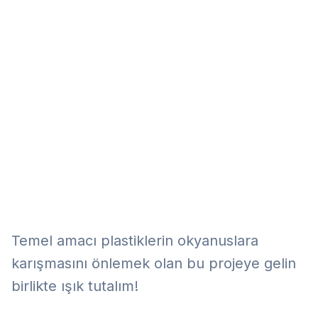
Eğitim
Kitap
Teknoloji
Keşfet
Temel amacı plastiklerin okyanuslara
karışmasını önlemek olan bu projeye gelin
birlikte ışık tutalım!