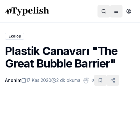
Ekoloji
Plastik Canavarı "The
Dünya
Great Bubble Barrier"
Film ve Dizi
Anonim
17 Kas 2020
2 dk okuma
0
Kültür ve Sanat
Sağlık
Siyaset ve Tarih
Hayvan Hakları
Feminizm