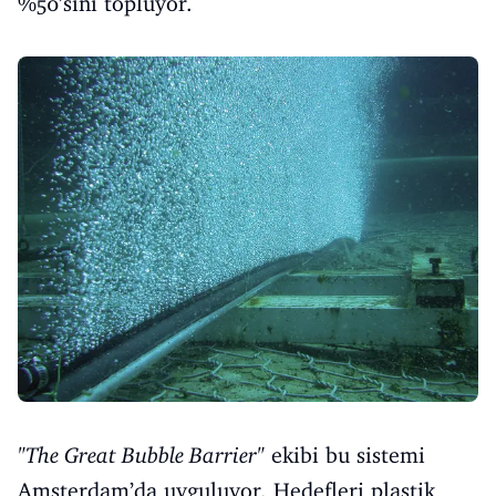
%50’sini topluyor.
"The Great Bubble Barrier"
ekibi bu sistemi
Amsterdam’da uyguluyor. Hedefleri plastik