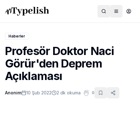
Haberler
Profesör Doktor Naci
Dünya
Görür'den Deprem
Film ve Dizi
Açıklaması
Kültür ve Sanat
Anonim
10 Şub 2022
2 dk okuma
0
Sağlık
Siyaset ve Tarih
Hayvan Hakları
Feminizm